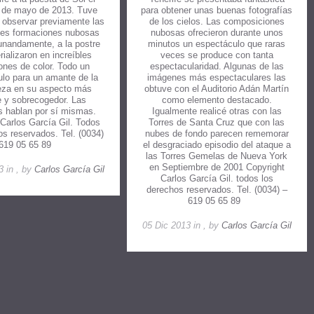
 de mayo de 2013. Tuve
para obtener unas buenas fotografías
 observar previamente las
de los cielos. Las composiciones
tes formaciones nubosas
nubosas ofrecieron durante unos
tunandamente, a la postre
minutos un espectáculo que raras
ializaron en increíbles
veces se produce con tanta
ones de color. Todo un
espectacularidad. Algunas de las
lo para un amante de la
imágenes más espectaculares las
eza en su aspecto más
obtuve con el Auditorio Adán Martín
e y sobrecogedor. Las
como elemento destacado.
 hablan por sí mismas.
Igualmente realicé otras con las
 Carlos García Gil. Todos
Torres de Santa Cruz que con las
os reservados. Tel. (0034)
nubes de fondo parecen rememorar
 619 05 65 89
el desgraciado episodio del ataque a
las Torres Gemelas de Nueva York
en Septiembre de 2001 Copyright
3 in , by
Carlos García Gil
Carlos García Gil. todos los
derechos reservados. Tel. (0034) –
619 05 65 89
05 Dic 2013 in , by
Carlos García Gil