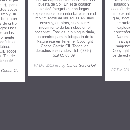
n el Parque
puesta de Sol. En esta ocasión
pasado 9
ife), para
realicé fotografías con largas
ocasión de
stos secos
exposiciones para intentar plasmar el
interesan
tismo y un
movimientos de las aguas en unos
que, afor
s fotos con
casos y, en otros, suavizar el
se mater
s de entre
movimiento de las nubes en el
explosi
ograr unas
horizonte. Este es, sin ningua duda,
espectácu
s en las
un paraíso para la fotografía de la
Natural
iormente
Naturaleza en Tenerife. Copyright
salvaj
efinir la
Carlos García Gil. Todos los
imágenes
étrico.
derechos reservados. Tel. (0034) –
Copyright
Gil. Todos
619 05 65 89
los derech
. Tel. de
–
 05 65 89
07 Dic 2013 in , by
Carlos García Gil
07 Dic 201
 García Gil