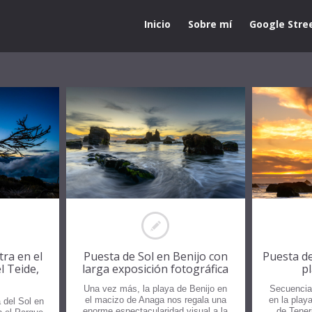
Inicio
Sobre mí
Google Stre
tra en el
Puesta de Sol en Benijo con
Puesta de
l Teide,
larga exposición fotográfica
p
Una vez más, la playa de Benijo en
Secuencia
el macizo de Anaga nos regala una
en la play
 del Sol en
enorme espectacularidad visual a la
de Teneri