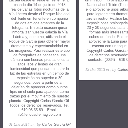
Láctea desde el Teide en Tenerife. El
un mirador improvisado e
pasado día 14 de junio de 2013
Nacional del Teide (Tener
realicé varias fotos nocturnas de la
ello aproveché unos arbu
Vía Láctea desde el Parque Nacional
para lograr cierto drama
del Teide en Tenerife en compañía
aire siniestro. Realicé la
de dos amigos amantes de la
exposiciones prolongada
fotografía. En esta ocasión quise
20 y 30 segundos para l
inmortalizar nuestra galaxia la Vía
formas más interesante
Láctea y, como no, utilizando el
nubes de fondo. Poster
Roque de García para obtener mayor
aproveché la Luna para d
dramatismo y espectacularidad en
escena con un toque t
las imágenes. Para realizar este tipo
Copyright Carlos García 
de fotografías es necesaria una
los derechos reservados
cámara con buenas prestaciones a
contacto: (0034) – 619
altos Isos y lentes de gran
luminosidad que puedan rescatar la
13 Dic 2013 in , by
Carlos
luz de las estrellas en un tiempo de
exposición no superior a 30
segundos, pues a partir de ahí
dejarían de aparecer como puntos
fijos en el cielo para aparecer como
trazas por el movimiento de nuestro
planeta. Copyright Carlos García Gil.
Todos los derechos reservados. Tel.
619 05 65 89 – Email:
info@encuadremagico.com
01 Ene 2014 in , by
Carlos García Gil