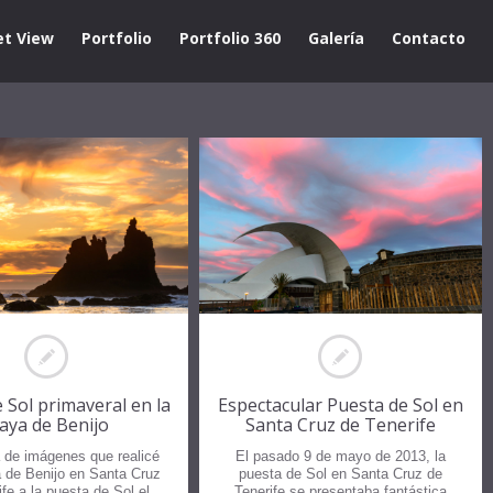
et View
Portfolio
Portfolio 360
Galería
Contacto
 Sol primaveral en la
Espectacular Puesta de Sol en
laya de Benijo
Santa Cruz de Tenerife
 de imágenes que realicé
El pasado 9 de mayo de 2013, la
a de Benijo en Santa Cruz
puesta de Sol en Santa Cruz de
fe a la puesta de Sol el
Tenerife se presentaba fantástica