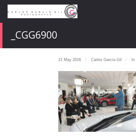
_CGG6900
21 May 2016
Carlos García Gil
In