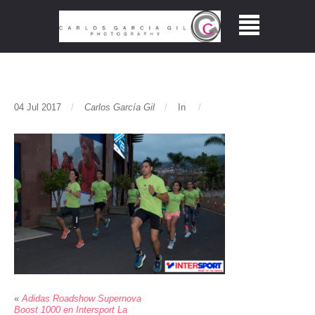
04 Jul 2017
Carlos García Gil
In
«
Adidas Roadshow Supernova
Boost 1000 en Intersport La