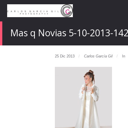
Mas q Novias 5-10-2013-14
25 Dic 2013
Carlos García Gil
In