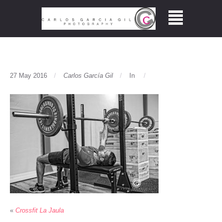
27 May 2016
Carlos García Gil
In
«
Crossfit La Jaula