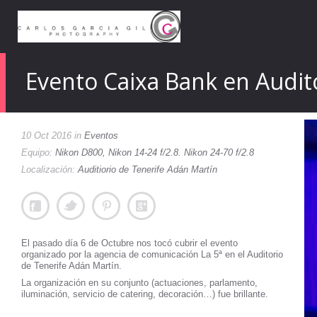
Evento Caixa Bank en Audit
10 Oct 2016 in
Eventos
Equipo:
Nikon D800, Nikon 14-24 f/2.8. Nikon 24-70 f/2.8
Localización:
Auditiorio de Tenerife Adán Martín
El pasado día 6 de Octubre nos tocó cubrir el evento
organizado por la agencia de comunicación La 5ª en el Auditorio
de Tenerife Adán Martín.
La organización en su conjunto (actuaciones, parlamento,
iluminación, servicio de catering, decoración…) fue brillante.