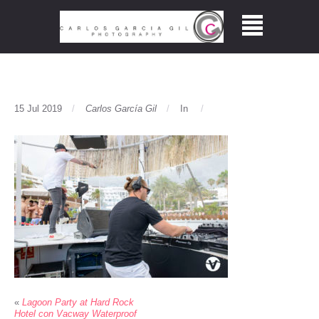
15 Jul 2019
Carlos García Gil
In
«
Lagoon Party at Hard Rock
Hotel con Vacway Waterproof