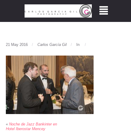
21 May 2016
Carlos García Gil
In
«
Noche de Jazz Bankinter en
Hotel Iberostar Mencey