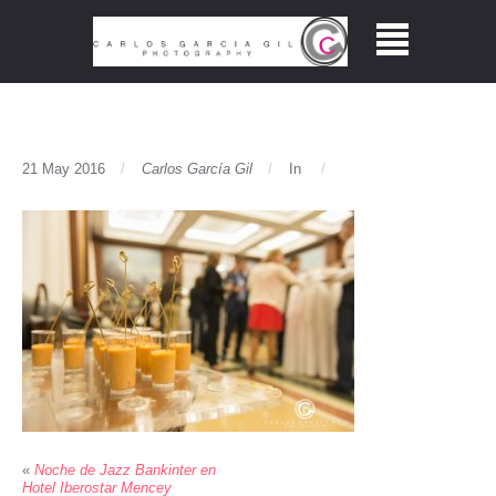
21 May 2016
Carlos García Gil
In
«
Noche de Jazz Bankinter en
Hotel Iberostar Mencey