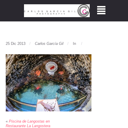
25 Dic 2013
Carlos García Gil
In
«
Piscina de Langostas en
Restaurante La Langostera