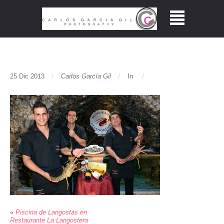
25 Dic 2013
Carlos García Gil
In
«
Piscina de Langostas en
Restaurante La Langostera