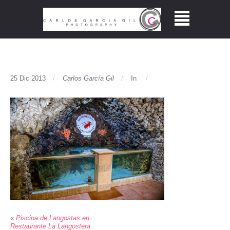
25 Dic 2013
Carlos García Gil
In
«
Piscina de Langostas en
Restaurante La Langostera