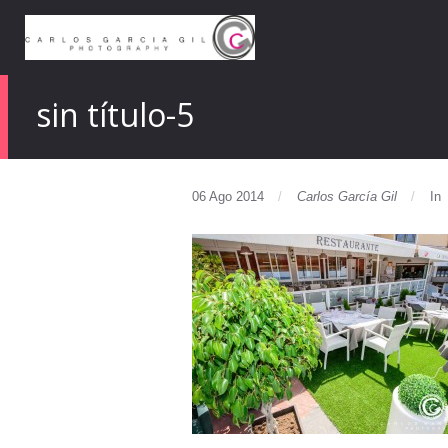
sin título-5
06 Ago 2014
Carlos García Gil
In