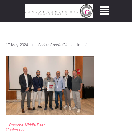
17 May 2024
Carlos García Gil
In
«
Porsche Middle East
Conference