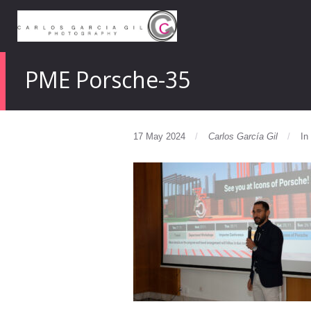
PME Porsche-35
17 May 2024
Carlos García Gil
In