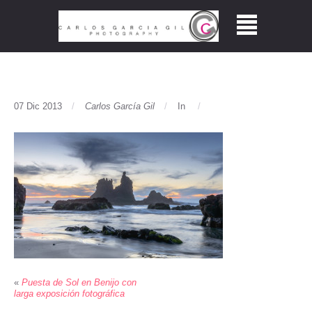
07 Dic 2013
Carlos García Gil
In
«
Puesta de Sol en Benijo con
larga exposición fotográfica