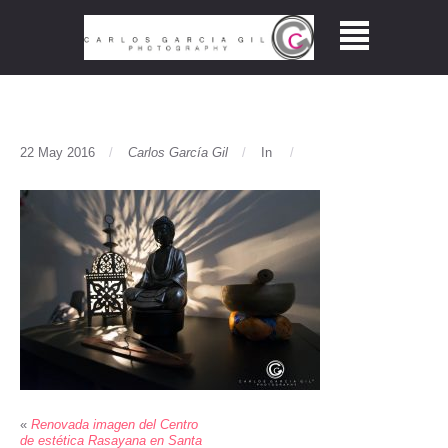
22 May 2016
Carlos García Gil
In
«
Renovada imagen del Centro
de estética Rasayana en Santa