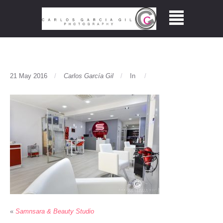
21 May 2016
Carlos García Gil
In
«
Samnsara & Beauty Studio