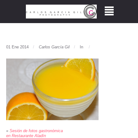
01 Ene 2014
Carlos García Gil
In
«
Sesión de fotos gastronómica
en Restaurante Aladín