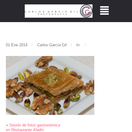
01 Ene 2014
Carlos García Gil
In
«
Sesión de fotos gastronómica
en Restaurante Aladín