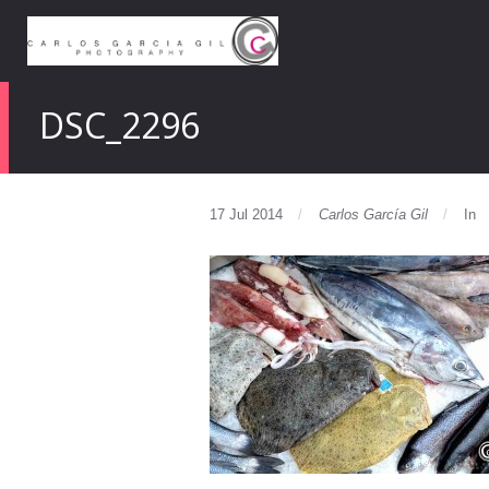
DSC_2296
17 Jul 2014
Carlos García Gil
In