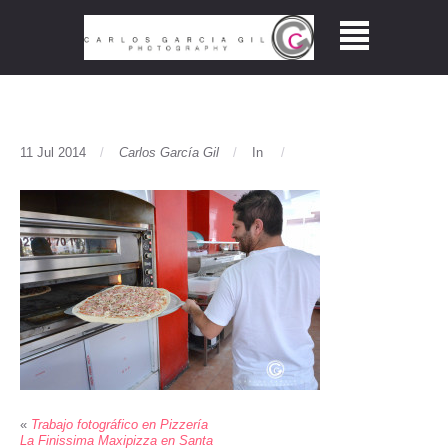
11 Jul 2014
Carlos García Gil
In
«
Trabajo fotográfico en Pizzería
La Finissima Maxipizza en Santa