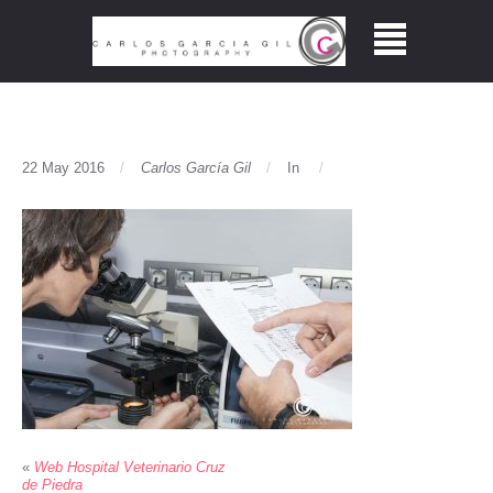
22 May 2016
Carlos García Gil
In
«
Web Hospital Veterinario Cruz
de Piedra