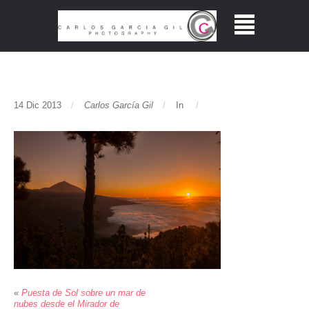
14 Dic 2013
Carlos García Gil
In
«
Puesta de Sol sobre un mar de
nubes desde el Mirador de