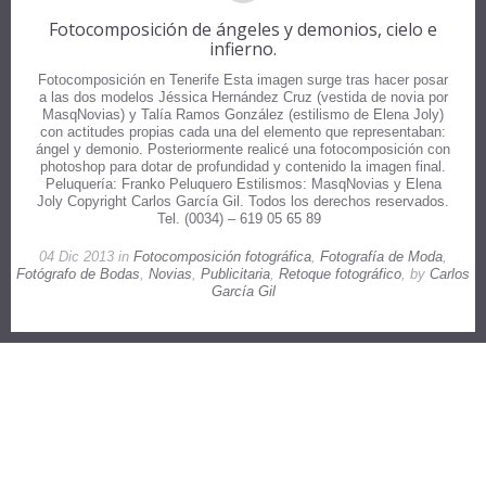
Fotocomposición de ángeles y demonios, cielo e
infierno.
Fotocomposición en Tenerife Esta imagen surge tras hacer posar
a las dos modelos Jéssica Hernández Cruz (vestida de novia por
MasqNovias) y Talía Ramos González (estilismo de Elena Joly)
con actitudes propias cada una del elemento que representaban:
ángel y demonio. Posteriormente realicé una fotocomposición con
photoshop para dotar de profundidad y contenido la imagen final.
Peluquería: Franko Peluquero Estilismos: MasqNovias y Elena
Joly Copyright Carlos García Gil. Todos los derechos reservados.
Tel. (0034) – 619 05 65 89
04 Dic 2013 in
Fotocomposición fotográfica
,
Fotografía de Moda
,
Fotógrafo de Bodas
,
Novias
,
Publicitaria
,
Retoque fotográfico
, by
Carlos
García Gil