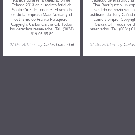
Ramos durante la celebración de
catálogo de MasqNovias
Feboda 2013 en el recinto ferial de
Elsa Rodríguez y un esp
Santa Cruz de Tenerife. El vestido
vestido de novia semin
es de la empresa MasqNovias y el
estilismo de Tony Cañada
estilismo de Franko Peluquero.
como siempre. Copyrigh
Copyright Carlos García Gil. Todos
García Gil. Todos los 
los derechos reservados. Tel. (0034)
reservados. Tel. (0034) 6
– 619 05 65 89
07 Dic 2013 in , by
Carlos García Gil
07 Dic 2013 in , by
Carlos