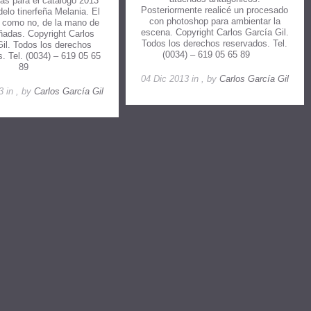
s para el catálogo 2013
Posteriormente realicé un procesado
elo tinerfeña Melania. El
con photoshop para ambientar la
, como no, de la mano de
escena. Copyright Carlos García Gil.
adas. Copyright Carlos
Todos los derechos reservados. Tel.
Gil. Todos los derechos
(0034) – 619 05 65 89
. Tel. (0034) – 619 05 65
89
04 Dic 2013 in , by
Carlos García Gil
3 in , by
Carlos García Gil