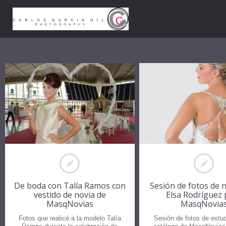
De boda con Talía Ramos con
Sesión de fotos de 
vestido de novia de
Elsa Rodríguez 
MasqNovias
MasqNovia
Fotos que realicé a la modelo Talía
Sesión de fotos de estud