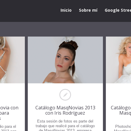
Inicio
Sobre mí
Google Stre
novia con
Catálogo MasqNovias 2013
Catálogo
para
con Iris Rodríguez
Masq
s
Esta sesión de fotos es parte del
trabajo que realicé para el catálogo
io para el
Photoshoo
de MasqNovias 2013, empresa