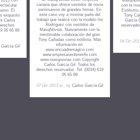
 2013 con
MasqNovia
canaria que ofrece vestidos de novia
ectacular
con la mod
seminuevos de grandes firmas. En
uevo. El
Estilismo
este caso voy a mostrar parte del
s exquisito
Tony Cañ
trabajo que realicé con la modelo Iris
t Carlos
García 
Rodríguez con vestidos de
derechos
reservados
MasqNovias. Nuevamente con la
19 05 65 89
inestimable colaboración del gran
Tony Cañadas como estilista. Más
04 Dic 201
información en:
 García Gil
www.encuadremagico.com
www.empresasentenerife.com
www.masqnovias.com Copyright
Carlos García Gil. Todos los
derechos reservados. Tel. (0034) 619
05 65 89
07 Dic 2013 in , by
Carlos García Gil