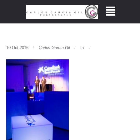
10 Oct 2016
Carlos García Gil
In