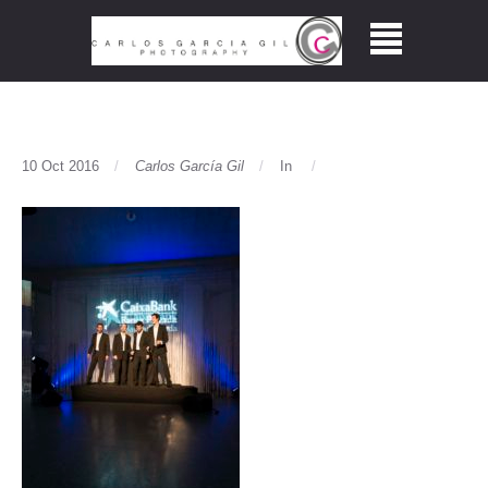
10 Oct 2016
Carlos García Gil
In