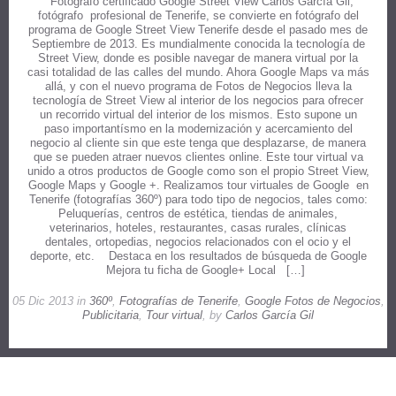
Fotógrafo certificado Google Street View Carlos García Gil,
fotógrafo profesional de Tenerife, se convierte en fotógrafo del
programa de Google Street View Tenerife desde el pasado mes de
Septiembre de 2013. Es mundialmente conocida la tecnología de
Street View, donde es posible navegar de manera virtual por la
casi totalidad de las calles del mundo. Ahora Google Maps va más
allá, y con el nuevo programa de Fotos de Negocios lleva la
tecnología de Street View al interior de los negocios para ofrecer
un recorrido virtual del interior de los mismos. Esto supone un
paso importantísmo en la modernización y acercamiento del
negocio al cliente sin que este tenga que desplazarse, de manera
que se pueden atraer nuevos clientes online. Este tour virtual va
unido a otros productos de Google como son el propio Street View,
Google Maps y Google +. Realizamos tour virtuales de Google en
Tenerife (fotografías 360º) para todo tipo de negocios, tales como:
Peluquerías, centros de estética, tiendas de animales,
veterinarios, hoteles, restaurantes, casas rurales, clínicas
dentales, ortopedias, negocios relacionados con el ocio y el
deporte, etc. Destaca en los resultados de búsqueda de Google
Mejora tu ficha de Google+ Local […]
05 Dic 2013 in
360º
,
Fotografías de Tenerife
,
Google Fotos de Negocios
,
Publicitaria
,
Tour virtual
, by
Carlos García Gil